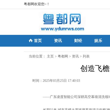
粤都网欢迎您~！
首页
资讯
财经
娱乐
当前位置：
主页
>
粤都网
>
资讯
> 列表
创造飞檐
时间：2025年03月25日 17:40:03
——广东凌度智能公司深耕高空幕墙清洗领
长期以来,城市高楼大厦玻璃幕墙清洁依赖“