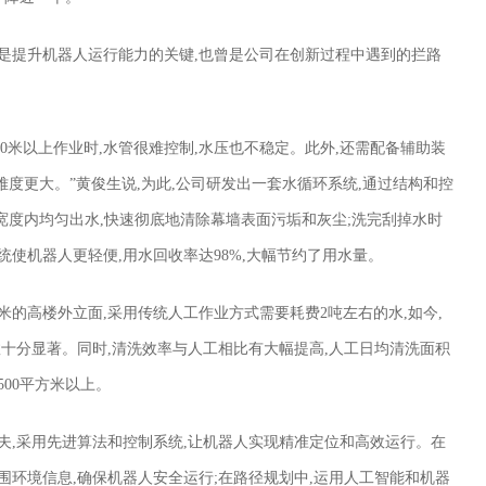
是提升机器人运行能力的关键,也曾是公司在创新过程中遇到的拦路
50米以上作业时,水管很难控制,水压也不稳定。此外,还需配备辅助装
难度更大。”黄俊生说,为此,公司研发出一套水循环系统,通过结构和控
米宽度内均匀出水,快速彻底地清除幕墙表面污垢和灰尘;洗完刮掉水时
使机器人更轻便,用水回收率达98%,大幅节约了用水量。
方米的高楼外立面,采用传统人工作业方式需要耗费2吨左右的水,如今,
效十分显著。同时,清洗效率与人工相比有大幅提高,人工日均清洗面积
500平方米以上。
夫,采用先进算法和控制系统,让机器人实现精准定位和高效运行。在
围环境信息,确保机器人安全运行;在路径规划中,运用人工智能和机器