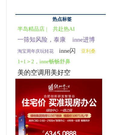
热点标签
半岛精品店 |
共赴热AI
一筛知风险，泰康
inne进博
inne闪
亚利桑
淘宝周年庆玩转花
1+1＞2，inne畅畅舒鼻
美的空调用美好空