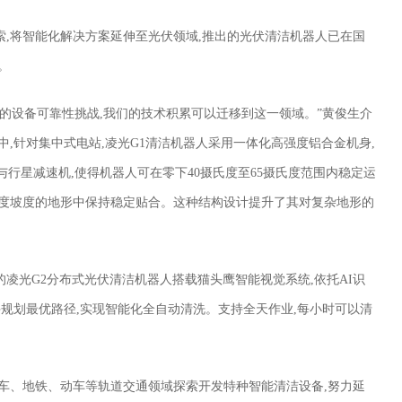
,将智能化解决方案延伸至光伏领域,推出的光伏清洁机器人已在国
。
的设备可靠性挑战,我们的技术积累可以迁移到这一领域。”黄俊生介
,针对集中式电站,凌光G1清洁机器人采用一体化高强度铝合金机身,
与行星减速机,使得机器人可在零下40摄氏度至65摄氏度范围内稳定运
5度坡度的地形中保持稳定贴合。这种结构设计提升了其对复杂地形的
凌光G2分布式光伏清洁机器人搭载猫头鹰智能视觉系统,依托AI识
并规划最优路径,实现智能化全自动清洗。支持全天作业,每小时可以清
车、地铁、动车等轨道交通领域探索开发特种智能清洁设备,努力延