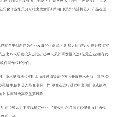
后,研发团队并没有满足于现状,而是从技术可靠性、外观设计、工艺
差异化作业场景分别推出凌空系列和凌净系列清洁机器人,产品在国
始终将自主创新作为企业发展的生命线,不断加大研发投入,提升技术实
占比35%,研发投入占比超过40%,累计研发投入达1亿元左右;拥有发
及软件著作权10余件。
制、微水量清洗和实时水循环过滤等多个方面开展技术创新。其中,公
绳组件,使机器人能像电梯一样,即便在运行过程中出现断电或故障,
绳上,从而避免高空坠落风险。
力,在12级风力下实现稳定作业。”黄俊生介绍,通过轻量化设计迭代,
下降近一半。