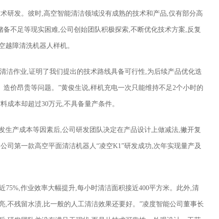
动技术研发。彼时,高空智能清洁领域没有成熟的技术和产品,仅有部分高
备不足等现实困难,公司创始团队积极探索,不断优化技术方案,反复
高空越障清洗机器人样机。
清洁作业,证明了我们提出的技术路线具备可行性,为后续产品优化迭
造价昂贵等问题。”黄俊生说,样机充电一次只能维持不足2个小时的
料成本却超过30万元,不具备量产条件。
发生产成本等因素后,公司研发团队决定在产品设计上做减法,撇开复
,公司第一款高空平面清洁机器人“凌空K1”研发成功,次年实现量产及
近75%,作业效率大幅提升,每小时清洁面积接近400平方米。此外,清
亮,不残留水渍,比一般的人工清洁效果还要好。”凌度智能公司董事长