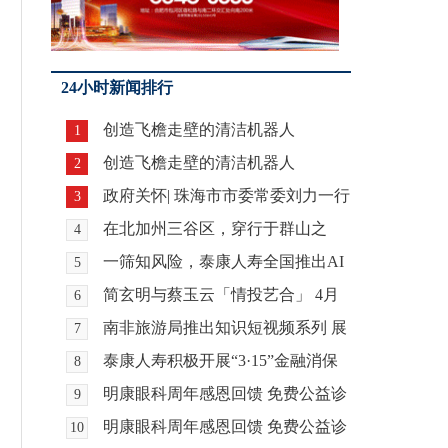
24小时新闻排行
创造飞檐走壁的清洁机器人
1
创造飞檐走壁的清洁机器人
2
政府关怀| 珠海市市委常委刘力一行
3
莅临香港希玛医
在北加州三谷区，穿行于群山之
4
间，欣赏风景地标，
一筛知风险，泰康人寿全国推出AI
5
健康检测
简玄明与蔡玉云「情投艺合」 4月
6
巴黎绽放京扇水墨
南非旅游局推出知识短视频系列 展
7
示南非的自然与
泰康人寿积极开展“3·15”金融消保
8
教育宣传活动
明康眼科周年感恩回馈 免费公益诊
9
疗惠及全城
明康眼科周年感恩回馈 免费公益诊
10