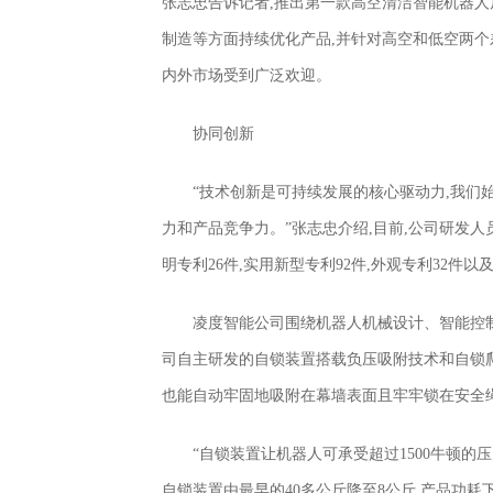
张志忠告诉记者,推出第一款高空清洁智能机器人
制造等方面持续优化产品,并针对高空和低空两个
内外市场受到广泛欢迎。
协同创新
“技术创新是可持续发展的核心驱动力,我们
力和产品竞争力。”张志忠介绍,目前,公司研发人员
明专利26件,实用新型专利92件,外观专利32件以
凌度智能公司围绕机器人机械设计、智能控
司自主研发的自锁装置搭载负压吸附技术和自锁爬
也能自动牢固地吸附在幕墙表面且牢牢锁在安全
“自锁装置让机器人可承受超过1500牛顿的压
自锁装置由最早的40多公斤降至8公斤,产品功耗