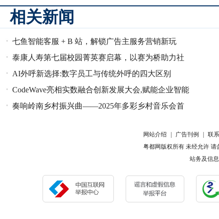
相关新闻
七鱼智能客服 + B 站，解锁广告主服务营销新玩
法，加速从种草
泰康人寿第七届校园菁英赛启幕，以赛为桥助力社
会就业
AI外呼新选择:数字员工与传统外呼的四大区别
CodeWave亮相实数融合创新发展大会,赋能企业智能
化升级
奏响岭南乡村振兴曲——2025年多彩乡村音乐会首
站启幕
网站介绍
|
广告刊例
|
联
粤都网版权所有 未经允许 请勿复制或镜像 Cop
站务及信息报错