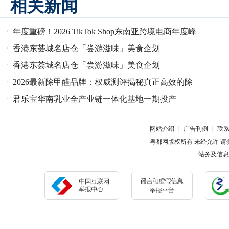
相关新闻
年度重磅！2026 TikTok Shop东南亚跨境电商年度峰
会定档5月22
香港东荟城名店仓「尝游滋味」美食企划
香港东荟城名店仓「尝游滋味」美食企划
2026最新除甲醛品牌：权威测评揭秘真正高效的除
醛神器
君乐宝华南乳业全产业链一体化基地一期投产
网站介绍
|
广告刊例
|
联
粤都网版权所有 未经允许 请勿复制或镜像 Cop
站务及信息报错