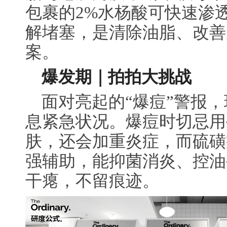
包裹的2%水杨酸可快速渗
解堵塞，是清除油脂、改善
案。
爆发期｜拍拍大挑战
面对亮起的“爆痘”警报，
息紧急状况。爆痘时切忌用
肤，还会加重炎症，而
硫磺
强辅助，能抑菌消炎、控油
干瘪，不留痕迹。